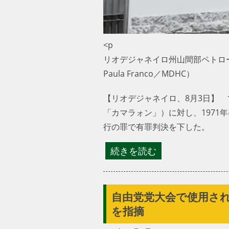
<p
リオデジャネイロ州山間部ペトロ
Paula Franco／MDHC）
【リオデジャネイロ、8月3日】
「カマラォン」）に対し、197
行の罪で有罪判決を下した。
続きを読む
自由党党大会で使用され
を指摘