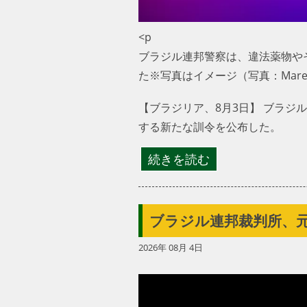
<p
ブラジル連邦警察は、違法薬物や
た※写真はイメージ（写真：Marek P
【ブラジリア、8月3日】 ブラ
する新たな訓令を公布した。
続きを読む
ブラジル連邦裁判所、
2026年 08月 4日